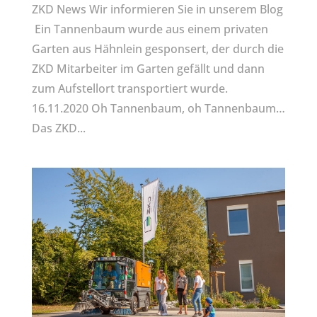
ZKD News Wir informieren Sie in unserem Blog
Ein Tannenbaum wurde aus einem privaten
Garten aus Hähnlein gesponsert, der durch die
ZKD Mitarbeiter im Garten gefällt und dann
zum Aufstellort transportiert wurde.
16.11.2020 Oh Tannenbaum, oh Tannenbaum…
Das ZKD...