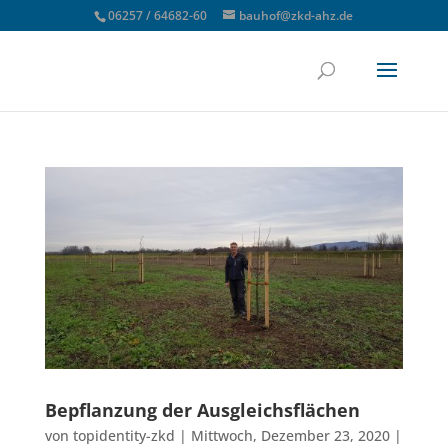
06257 / 64682-60
bauhof@zkd-ahz.de
Bepflanzung der Ausgleichsflächen
von
topidentity-zkd
|
Mittwoch, Dezember 23, 2020
|