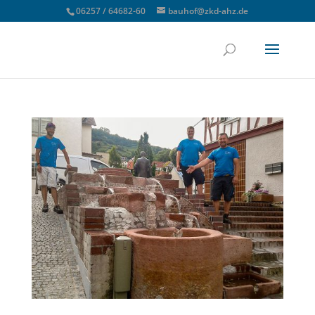
06257 / 64682-60
bauhof@zkd-ahz.de