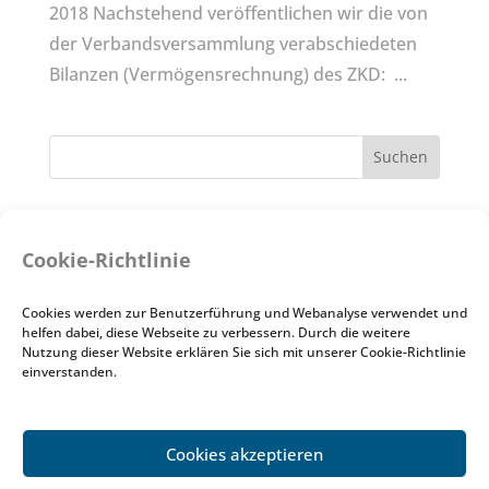
2018 Nachstehend veröffentlichen wir die von
der Verbandsversammlung verabschiedeten
Bilanzen (Vermögensrechnung) des ZKD: ...
Neueste Beiträge
Cookie-Richtlinie
Zur Zeit sind keine Stellen ausgeschrieben.
Sanierung des Brunnens in der historischen
Cookies werden zur Benutzerführung und Webanalyse verwendet und
Scheuergasse, Zwingenberg
helfen dabei, diese Webseite zu verbessern. Durch die weitere
Nutzung dieser Website erklären Sie sich mit unserer Cookie-Richtlinie
Bepflanzung der Ausgleichsflächen
einverstanden.
Projekt Weihnachtsbaum 2020
Jahresabschluss 2017/2018
Cookies akzeptieren