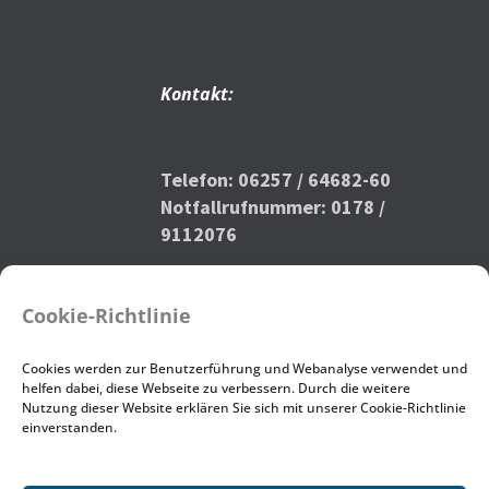
Kontakt:
Telefon: 06257 / 64682-60
Notfallrufnummer: 0178 /
9112076
bauhof@zkd-ahz.de
Cookie-Richtlinie
Impressum
|
Datenschutz
Cookies werden zur Benutzerführung und Webanalyse verwendet und
helfen dabei, diese Webseite zu verbessern. Durch die weitere
Nutzung dieser Website erklären Sie sich mit unserer Cookie-Richtlinie
einverstanden.