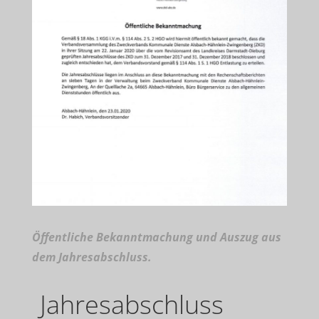
Öffentliche Bekanntmachung und Auszug aus
dem Jahresabschluss.
Jahresabschluss