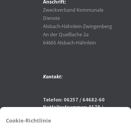
Anschrift:
Zweckverband Kommunale
Dienste
Alsbach-Hähnlein-Zwingenberg
An der Quelllache 2a
64665 Alsbach-Hähnlein
Kontakt:
Telefon: 06257 / 64682-60
Notfallrufnummer: 0178 /
9112076
Cookie-Richtlinie
bauhof@zkd-ahz.de