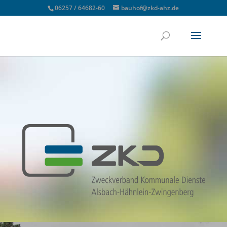
06257 / 64682-60
bauhof@zkd-ahz.de