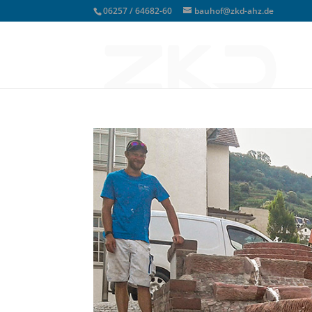
06257 / 64682-60
bauhof@zkd-ahz.de