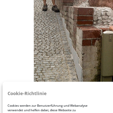
Sanierung des Brunnens in der hi
Cookie-Richtlinie
von
Corinna reisigel
|
Donnerstag, Juni 24, 20
Cookies werden zur Benutzerführung und Webanalyse
verwendet und helfen dabei, diese Webseite zu
ZKD News Wir informieren Sie in unserem Blog