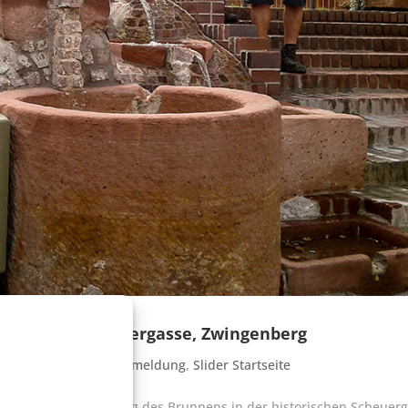
storischen Scheuergasse, Zwingenberg
21
|
Allgemein
,
Pressemeldung
,
Slider Startseite
 22.06.2021 Sanierung des Brunnens in der historischen Scheuerg